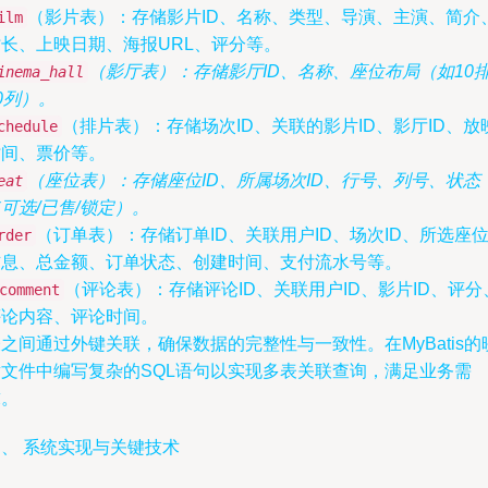
（影片表）：存储影片ID、名称、类型、导演、主演、简介
ilm
时长、上映日期、海报URL、评分等。
（影厅表）：存储影厅ID、名称、座位布局（如10
inema_hall
0列）。
（排片表）：存储场次ID、关联的影片ID、影厅ID、放
chedule
时间、票价等。
（座位表）：存储座位ID、所属场次ID、行号、列号、状态
eat
可选/已售/锁定）。
（订单表）：存储订单ID、关联用户ID、场次ID、所选座
rder
信息、总金额、订单状态、创建时间、支付流水号等。
（评论表）：存储评论ID、关联用户ID、影片ID、评分
comment
评论内容、评论时间。
之间通过外键关联，确保数据的完整性与一致性。在MyBatis的
射文件中编写复杂的SQL语句以实现多表关联查询，满足业务需
求。
、 系统实现与关键技术