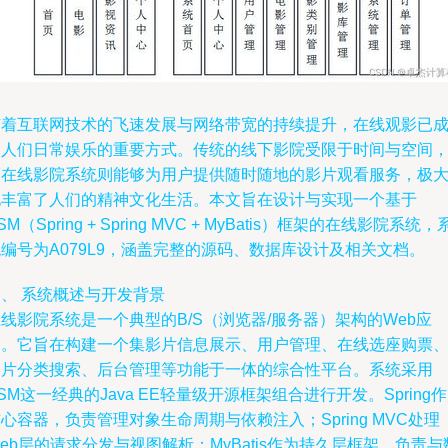
随着互联网技术的飞速发展与网络带宽的持续提升，在线观影已
为人们日常娱乐的重要方式。传统的线下影院受限于时间与空间
而在线影院系统则能够为用户提供随时随地的影片观看服务，极
地丰富了人们的精神文化生活。本文旨在设计与实现一个基于
SM（Spring + Spring MVC + MyBatis）框架的在线影院系统，
编号为A079L9，涵盖完整的源码、数据库设计及相关文档。
、 系统概述与开发背景
线影院系统是一个典型的B/S（浏览器/服务器）架构的Web应
用。它旨在构建一个集影片信息展示、用户管理、在线选座购票
影片分类搜索、后台管理等功能于一体的综合性平台。系统采用
SM这一经典的Java EE轻量级开源框架组合进行开发。Spring
心容器，负责管理对象生命周期与依赖注入；Spring MVC处理
eb层的请求分发与视图解析；MyBatis作为持久层框架，负责与