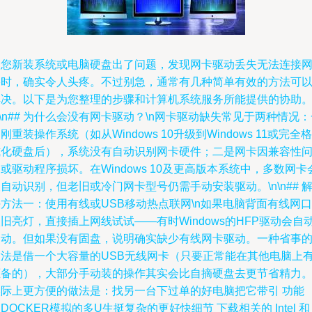
当您新装系统或电脑硬盘出了问题，发现网卡驱动丢失无法连接
络时，确实令人头疼。不过别急，通常有几种简单有效的方法可
解决。以下是为您整理的步骤和计算机系统服务所能提供的协助
n\n## 为什么会没有网卡驱动？\n网卡驱动缺失常见于两种情况
刚重装操作系统（如从Windows 10升级到Windows 11或完全格
式化硬盘后），系统没有自动识别网卡硬件；二是网卡因兼容性
或驱动程序损坏。在Windows 10及更高版本系统中，多数网卡
自动识别，但老旧或冷门网卡型号仍需手动安装驱动。\n\n## 
方法一：使用有线或USB移动热点联网\n如果电脑背面有线网口
旧亮灯，直接插上网线试试——有时Windows的HFP驱动会自
启动。但如果没有固盘，说明确实缺少有线网卡驱动。一种省事
做法是借一个大容量的USB无线网卡（只要正常能在其他电脑上
驱备的），大部分手动装的操作其实会比自摘硬盘去更节省精力
实际上更方便的做法是：找另一台下过单的好电脑把它带引 功能
DOCKER模拟的多U生挺复杂的更好快细节 下载相关的 Intel 和