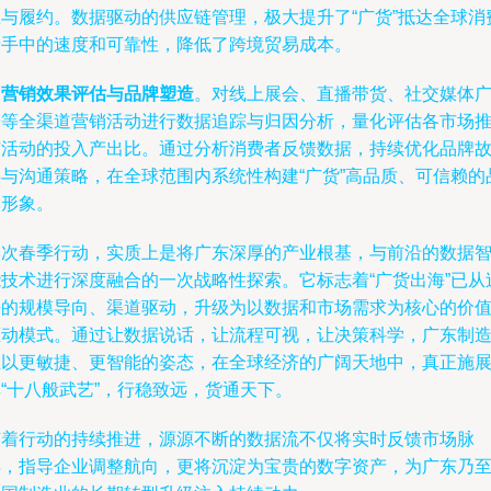
应与履约。数据驱动的供应链管理，极大提升了“广货”抵达全球消
者手中的速度和可靠性，降低了跨境贸易成本。
是
营销效果评估与品牌塑造
。对线上展会、直播带货、社交媒体
告等全渠道营销活动进行数据追踪与归因分析，量化评估各市场
广活动的投入产出比。通过分析消费者反馈数据，持续优化品牌
事与沟通策略，在全球范围内系统性构建“广货”高品质、可信赖的
牌形象。
本次春季行动，实质上是将广东深厚的产业根基，与前沿的数据
能技术进行深度融合的一次战略性探索。它标志着“广货出海”已从
去的规模导向、渠道驱动，升级为以数据和市场需求为核心的价
驱动模式。通过让数据说话，让流程可视，让决策科学，广东制
正以更敏捷、更智能的姿态，在全球经济的广阔天地中，真正施
“十八般武艺”，行稳致远，货通天下。
随着行动的持续推进，源源不断的数据流不仅将实时反馈市场脉
搏，指导企业调整航向，更将沉淀为宝贵的数字资产，为广东乃