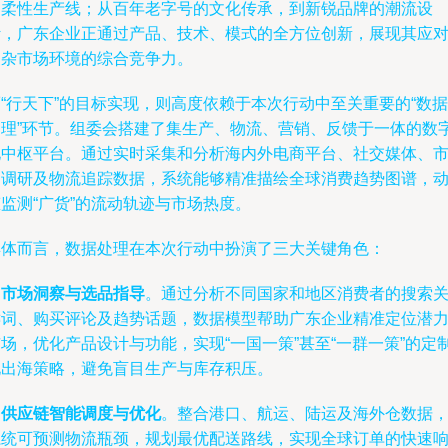
的柔性生产线；从百年老字号的文化传承，到新锐品牌的潮流设
计，广东企业正通过产品、技术、模式的全方位创新，展现其应
复杂市场环境的综合竞争力。
“行天下”的目标实现，则高度依赖于本次行动中至关重要的“数据
处理”环节。组委会搭建了集生产、物流、营销、反馈于一体的数
化中枢平台。通过实时采集和分析海内外电商平台、社交媒体、
场调研及物流追踪数据，系统能够精准描绘全球消费趋势图谱，
监测“广货”的流动轨迹与市场热度。
具体而言，数据处理在本次行动中扮演了三大关键角色：
是
市场洞察与选品指导
。通过分析不同国家和地区消费者的搜索
键词、购买评论及趋势话题，数据模型帮助广东企业精准定位潜
场，优化产品设计与功能，实现“一国一策”甚至“一群一策”的定
化出海策略，避免盲目生产与库存积压。
是
供应链智能调度与优化
。整合港口、航运、陆运及海外仓数据
系统可预测物流瓶颈，规划最优配送路线，实现全球订单的快速